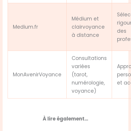
Sélec
Médium et
rigou
Medium.fr
clairvoyance
des
à distance
profe
Consultations
variées
Appr
MonAvenirVoyance
(tarot,
perso
numérologie,
et ac
voyance)
À lire également…