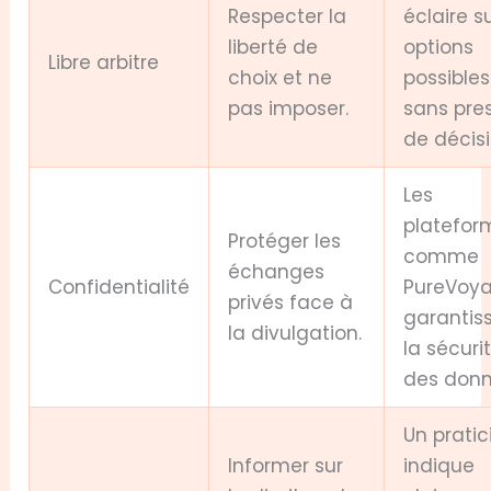
Respecter la
éclaire su
liberté de
options
Libre arbitre
choix et ne
possibles
pas imposer.
sans pres
de décisi
Les
platefor
Protéger les
comme
échanges
Confidentialité
PureVoy
privés face à
garantis
la divulgation.
la sécuri
des donn
Un pratic
Informer sur
indique