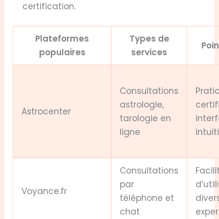
certification.
Plateformes
Types de
Poin
populaires
services
Consultations
Prati
astrologie,
certif
Astrocenter
tarologie en
inter
ligne
intuit
Consultations
Facili
par
d’util
Voyance.fr
téléphone et
diver
chat
exper