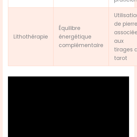
Utilisati
de pierr
Équilibre
associé
Lithothérapie
énergétique
aux
complémentaire
tirages 
tarot