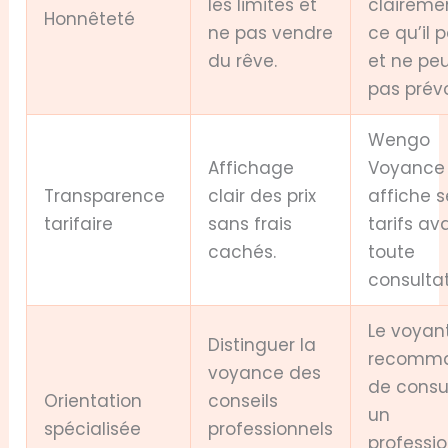
les limites et
claireme
Honnêteté
ne pas vendre
ce qu’il 
du rêve.
et ne pe
pas prévo
Wengo
Affichage
Voyance
Transparence
clair des prix
affiche s
tarifaire
sans frais
tarifs av
cachés.
toute
consultat
Le voyan
Distinguer la
recomm
voyance des
de consu
Orientation
conseils
un
spécialisée
professionnels
professi