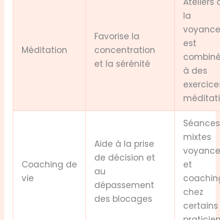
Ateliers 
la
voyanc
Favorise la
est
Méditation
concentration
combin
et la sérénité
à des
exercice
méditati
Séance
mixtes
Aide à la prise
voyanc
de décision et
Coaching de
et
au
vie
coachin
dépassement
chez
des blocages
certains
praticie