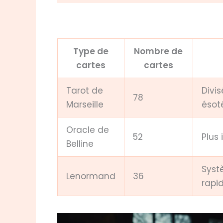
Type de
Nombre de
cartes
cartes
Tarot de
Divi
78
Marseille
ésot
Oracle de
52
Plus 
Belline
Syst
Lenormand
36
rapi