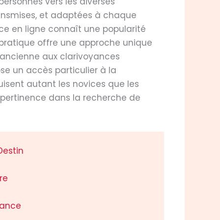
personnes vers les diverses
ransmises, et adaptées à chaque
ce en ligne connaît une popularité
e pratique offre une approche unique
e ancienne aux clarivoyances
 un accès particulier à la
uisent autant les novices que les
r pertinence dans la recherche de
Destin
re
à
iance