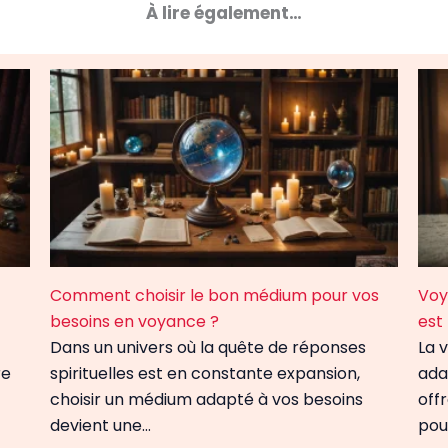
À lire également…
Comment choisir le bon médium pour vos
Voy
besoins en voyance ?
est
Dans un univers où la quête de réponses
La v
re
spirituelles est en constante expansion,
ada
choisir un médium adapté à vos besoins
off
devient une…
pou