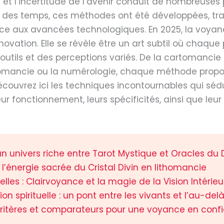
et l’incertitude de l’avenir conduit de nombreuses 
t des temps, ces méthodes ont été développées, t
âce aux avancées technologiques. En 2025, la voyan
novation. Elle se révèle être un art subtil où chaqu
 outils et des perceptions variés. De la cartomanci
omancie ou la numérologie, chaque méthode propose
 Découvrez ici les techniques incontournables qui séd
r fonctionnement, leurs spécificités, ainsi que leu
un univers riche entre Tarot Mystique et Oracles du 
 l’énergie sacrée du Cristal Divin en lithomancie
lles : Clairvoyance et la magie de la Vision Intérieu
spirituelle : un pont entre les vivants et l’au-del
critères et comparateurs pour une voyance en conf