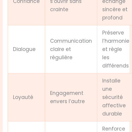
Confiance
s’ouvrir sans
échange
crainte
sincère et
profond
Préserve
Communication
l’harmonie
Dialogue
claire et
et règle
régulière
les
différends
Installe
une
Engagement
Loyauté
sécurité
envers l’autre
affective
durable
Renforce